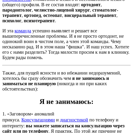
(общего) профиля. В ее состав входят:
ортодонт
,
пародонтолог
,
челюстно-лицевой хирург
,
стоматолог-
терапевт
,
ортопед
,
остеопат
,
висцеральный терапевт
,
психолог
,
психотерапевт
.
И эта
команда
успешно выявляет и решает все
вышеперечисленные проблемы. И я не просто ортодонт, не
одинокий воин в чистом поле, а член этой команды. Чему
несказанно рад. И в этом наша "фишка". И наш успех. Хотите
его с нами разделить? Тогда милости просим к нам в клинику.
Будем рады помочь.
Также, для пущей ясности и во ибежании недоразумений,
хотелось бы сразу обозначить чем
я не занимаюсь и
заниматься не планирую
(никогда и ни при каких
обстоятельствах):
Я не занимаюсь:
1. «Заговором» аномалий
прикуса.
Консультациями
и
диагностикой
по телефону и
интернету:
вы можете записаться на консультацию через
сайт или по телефону
. Я практик. По этой же причине не