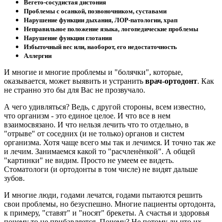
Вегето-сосудистая дистония
Проблемы с осанкой, позвоночником, суставами
Нарушение функции дыхания, ЛОР-патологии, храп
Неправильное положение языка, логопедические проблемы
Нарушение функции глотания
Избыточный вес или, наоборот, его недостаточность
Аллергии
И многие и многие проблемы и "болячки", которые,
оказывается, может выявить и устранить
врач-ортодонт
. Как
не странно это бы для Вас не прозвучало.
А чего удивляться? Ведь, с другой стороны, всем известно,
что организм - это единое целое. И что все в нем
взаимосвязано. И что нельзя лечить что то отдельно, в
"отрыве" от соседних (и не только) органов и систем
организма. Хотя чаще всего мы так и лечимся. И точно так же
и лечим. Занимаемся какой то "расчленёнкой". А общей
"картинки" не видим. Просто не умеем ее видеть.
Стоматологи (и ортодонты в том числе) не видят дальше
зубов.
И многие люди, годами лечатся, годами пытаются решить
свои проблемы, но безуспешно. Многие пациенты ортодонта,
к примеру, "ставят" и "носят" брекеты. А счастья и здоровья
почему то не прибавляется. Почему? Не потому ли что их