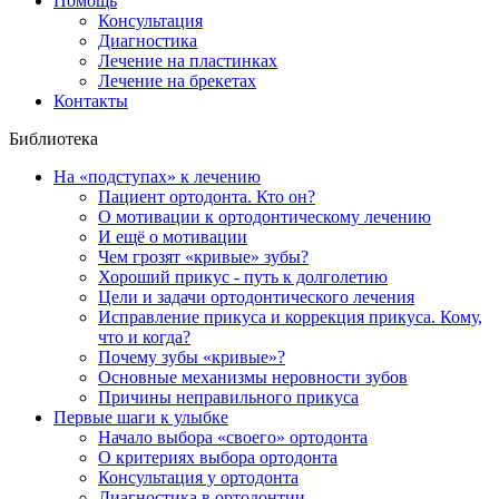
Помощь
Консультация
Диагностика
Лечение на пластинках
Лечение на брекетах
Контакты
Библиотека
На «подступах» к лечению
Пациент ортодонта. Кто он?
О мотивации к ортодонтическому лечению
И ещё о мотивации
Чем грозят «кривые» зубы?
Хороший прикус - путь к долголетию
Цели и задачи ортодонтического лечения
Исправление прикуса и коррекция прикуса. Кому,
что и когда?
Почему зубы «кривые»?
Основные механизмы неровности зубов
Причины неправильного прикуса
Первые шаги к улыбке
Начало выбора «своего» ортодонта
О критериях выбора ортодонта
Консультация у ортодонта
Диагностика в ортодонтии