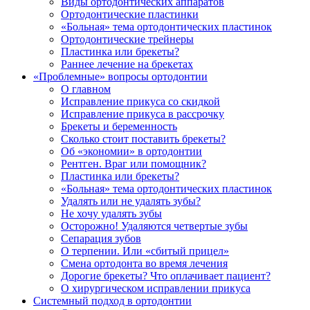
Виды ортодонтических аппаратов
Ортодонтические пластинки
«Больная» тема ортодонтических пластинок
Ортодонтические трейнеры
Пластинка или брекеты?
Раннее лечение на брекетах
«Проблемные» вопросы ортодонтии
О главном
Исправление прикуса со скидкой
Исправление прикуса в рассрочку
Брекеты и беременность
Сколько стоит поставить брекеты?
Об «экономии» в ортодонтии
Рентген. Враг или помощник?
Пластинка или брекеты?
«Больная» тема ортодонтических пластинок
Удалять или не удалять зубы?
Не хочу удалять зубы
Осторожно! Удаляются четвертые зубы
Сепарация зубов
О терпении. Или «сбитый прицел»
Смена ортодонта во время лечения
Дорогие брекеты? Что оплачивает пациент?
О хирургическом исправлении прикуса
Системный подход в ортодонтии