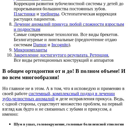
Коррекция развития зубочелюстной системы у детей до
прорезывания большинства постоянных зубов.
Пластинки
и
трейнеры
. Остеопатическая коррекция
растущих пациентов.
Лечение аномалий прикуса любой сложности взрослым
и подросткам
Самые современные технологии. Все виды брекетов.
Безлигатурные и лингвальные (предпочтение отдаю
системам
Damon
и
Incognito
).
Микроимпланты
Закрепление достигнутого результата. Ретенция.
Все виды ретенционных конструкций и аппаратов
В общем ортодонтия от и до! В полном объеме! И
во всем многообразии!
Но главное не в этом. А в том, что я исповедую и применяю в
своей работе
системный, комплексный подход в лечении
зубо-челюстных аномалий
и деле исправления прикуса. Ведь,
с одной стороны, существует множество проблем, на первый
взгляд как будто и не связанных с зубами и прикусом, а
именно:
Шум в ушах, головокружение, головные боли неясной этиологии