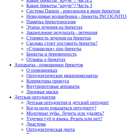
Какие брекеты "круче"? Часть 2
Какие брекеты "круче"? Часть 3
Система Damon - революция в мире брекетов
Невидимые волшебники - брекеты INCOGNITO
Памятка брекетоносцам
Этапы лечения на брекетах
Закрепление результата - ретенция
Стоимость лечения на брекетах
Сколько стоит поставить брекеты?
«Страшилки» про брекеты
Брекеты и беременность
Отзывы о брекетах
Аппараты - помощники брекетов
О помощниках
Ортодонтические микроимпланты
Корректоры прикуса
Внутриротовые аппараты
Лицевые маски
Детская ортодонтия
Детская ортодонтия и детский ортодонт
Когда надо показаться ортодонту?
Молочные зубы. Лечить или удалять?
Уздечки губ и языка. Резать или нет?
Диастема
Ортодонтическая диета