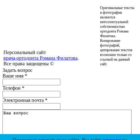
Оригинальные тексты
и фотографии
являются
интеллектуальной
собственностью
ортодонта Романа
Филатова.
Копирование
фотографий,
цитирование текстов
Персональный сайт
возможно только со
врача-ортодонта Романа Филатова
.
ссылкой на данный
Все права защищены ©
сайт.
Задать вопрос
Ваше имя
*
Телефон
*
Электронная почта
*
1000
осталось символов
Продолжая оставаться на сайте, Вы даёте
согласие
на