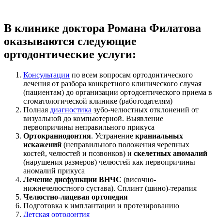
В клинике доктора Романа Филатова
оказываются следующие
ортодонтические услуги:
Консультации
по всем вопросам ортодонтического
лечения от разбора конкретного клинического случая
(пациентам) до организации ортодонтического приема в
стоматологической клинике (работодателям)
Полная
диагностика
зубо-челюстных отклонений от
визуальной до компьютерной. Выявление
первопричины неправильного прикуса
Ортокраниодонтия
. Устранение
краниальных
искажений
(неправильного положения черепных
костей, челюстей и позвонков) и
скелетных аномалий
(нарушения размеров) челюстей как первопричины
аномалий прикуса
Лечение дисфункции ВНЧС
(височно-
нижнечелюстного сустава). Сплинт (шино)-терапия
Челюстно-лицевая ортопедия
Подготовка к имплантации и протезированию
Детская ортодонтия