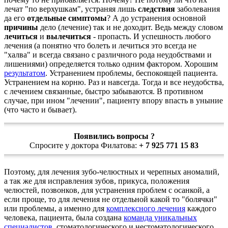
лечат "по верхушкам", устраняя лишь
следствия
заболевания
да его
отдельные симптомы
? А до устранения основной
причины
дело (лечение) так и не доходит. Ведь между словом
лечиться
и
вылечиться
- пропасть. И успешность любого
лечения (а понятно что болеть и лечиться это всегда не
"халва" и всегда связано с различного рода неудобствами и
лишениями) определяется только одним фактором. Хорошим
результатом
. Устранением проблемы, беспокоящей пациента.
Устранением на корню. Раз и навсегда. Тогда и все неудобства,
с лечением связанные, быстро забываются. В противном
случае, при ином "лечении", пациенту впору впасть в уныние
(что часто и бывает).
Появились вопросы ?
Спросите у доктора Филатова:
+ 7 925 771 15 83
Поэтому, для лечения зубо-челюстных и черепных аномалий,
а так же для исправления зубов, прикуса, положения
челюстей, позвонков, для устранения проблем с осанкой, а
если проще, то для лечения не отдельной какой то "болячки"
или проблемы, а именно для
комплексного лечения
каждого
человека, пациента, была создана
команда уникальных
специалистов
, стоматологического и нестоматологического