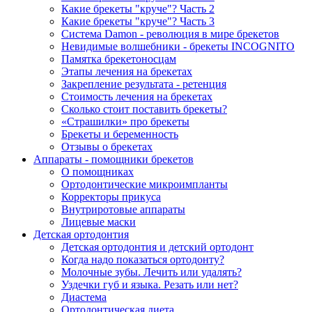
Какие брекеты "круче"? Часть 2
Какие брекеты "круче"? Часть 3
Система Damon - революция в мире брекетов
Невидимые волшебники - брекеты INCOGNITO
Памятка брекетоносцам
Этапы лечения на брекетах
Закрепление результата - ретенция
Стоимость лечения на брекетах
Сколько стоит поставить брекеты?
«Страшилки» про брекеты
Брекеты и беременность
Отзывы о брекетах
Аппараты - помощники брекетов
О помощниках
Ортодонтические микроимпланты
Корректоры прикуса
Внутриротовые аппараты
Лицевые маски
Детская ортодонтия
Детская ортодонтия и детский ортодонт
Когда надо показаться ортодонту?
Молочные зубы. Лечить или удалять?
Уздечки губ и языка. Резать или нет?
Диастема
Ортодонтическая диета