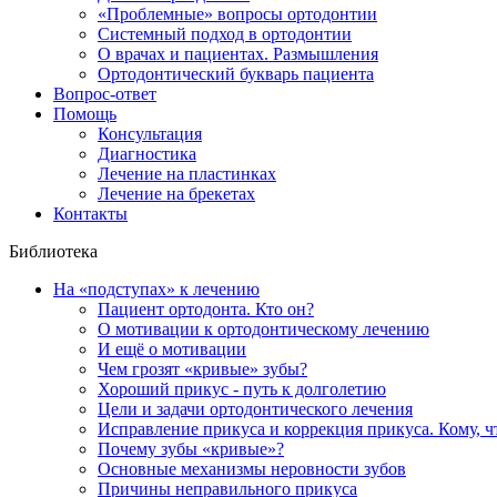
«Проблемные» вопросы ортодонтии
Системный подход в ортодонтии
О врачах и пациентах. Размышления
Ортодонтический букварь пациента
Вопрос-ответ
Помощь
Консультация
Диагностика
Лечение на пластинках
Лечение на брекетах
Контакты
Библиотека
На «подступах» к лечению
Пациент ортодонта. Кто он?
О мотивации к ортодонтическому лечению
И ещё о мотивации
Чем грозят «кривые» зубы?
Хороший прикус - путь к долголетию
Цели и задачи ортодонтического лечения
Исправление прикуса и коррекция прикуса. Кому, чт
Почему зубы «кривые»?
Основные механизмы неровности зубов
Причины неправильного прикуса