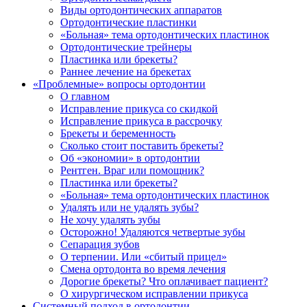
Виды ортодонтических аппаратов
Ортодонтические пластинки
«Больная» тема ортодонтических пластинок
Ортодонтические трейнеры
Пластинка или брекеты?
Раннее лечение на брекетах
«Проблемные» вопросы ортодонтии
О главном
Исправление прикуса со скидкой
Исправление прикуса в рассрочку
Брекеты и беременность
Сколько стоит поставить брекеты?
Об «экономии» в ортодонтии
Рентген. Враг или помощник?
Пластинка или брекеты?
«Больная» тема ортодонтических пластинок
Удалять или не удалять зубы?
Не хочу удалять зубы
Осторожно! Удаляются четвертые зубы
Сепарация зубов
О терпении. Или «сбитый прицел»
Смена ортодонта во время лечения
Дорогие брекеты? Что оплачивает пациент?
О хирургическом исправлении прикуса
Системный подход в ортодонтии