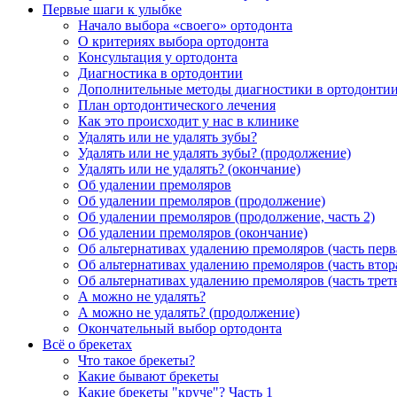
Первые шаги к улыбке
Начало выбора «своего» ортодонта
О критериях выбора ортодонта
Консультация у ортодонта
Диагностика в ортодонтии
Дополнительные методы диагностики в ортодонти
План ортодонтического лечения
Как это происходит у нас в клинике
Удалять или не удалять зубы?
Удалять или не удалять зубы? (продолжение)
Удалять или не удалять? (окончание)
Об удалении премоляров
Об удалении премоляров (продолжение)
Об удалении премоляров (продолжение, часть 2)
Об удалении премоляров (окончание)
Об альтернативах удалению премоляров (часть перв
Об альтернативах удалению премоляров (часть втор
Об альтернативах удалению премоляров (часть трет
А можно не удалять?
А можно не удалять? (продолжение)
Окончательный выбор ортодонта
Всё о брекетах
Что такое брекеты?
Какие бывают брекеты
Какие брекеты "круче"? Часть 1