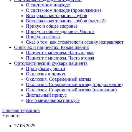
О системном подходе
О системном подходе (продолжение)
Висцеральная терапия... зубов
Висцеральная терапия... зубов (часть 2)
Прикус и общее здоровье
Прикус и общее здоровье. Часть 2
Прикус и осанка
Сказ о том, как стоматологи осанку исправляют
О врачах и пациентах. Размышления
Пациент с мнением. Часть первая
Пациент с мнением. Часть вторая
Ортодонтический букварь пациента
Про зубы мудрости
Окклюзия и прикус
Окклюзия. Современный взгляд
Окклюзия. Современный взгляд (продолжение)
Окклюзия. Современный взгляд (окончание)
Дистальный прикус
Все о мезиальном прикусе
Словарь терминов
Новости
27.06.2025